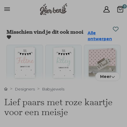
0
Misschien vind je dit ook mooi
Alle
🧡
ontwerpen
Meer
Designers
Babyjewels
Lief paars met roze kaartje
voor een meisje