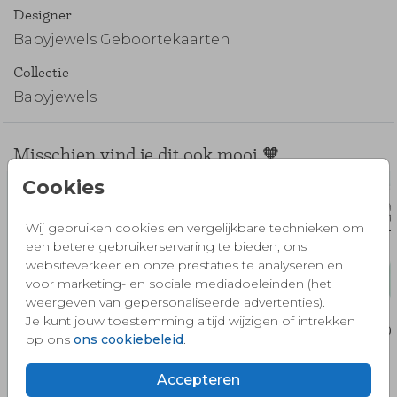
Designer
Babyjewels Geboortekaarten
Collectie
Babyjewels
Misschien vind je dit ook mooi 🧡
Cookies
Wij gebruiken cookies en vergelijkbare technieken om
een betere gebruikerservaring te bieden, ons
websiteverkeer en onze prestaties te analyseren en
voor marketing- en sociale mediadoeleinden (het
weergeven van gepersonaliseerde advertenties).
Je kunt jouw toestemming altijd wijzigen of intrekken
op ons
ons cookiebeleid
.
Accepteren