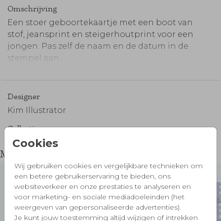
Omschrijving
Een stoer geboortekaartje met een boot van
stof, jeansprint en steigerhoutprint voor een
jongen. Pas zelf de naam en de datum in de
stempel aan.
Maak je bestelling compleet:
Designer
Kim Illustrator
Collectie
Cookies
Kim Illustrator
Misschien vind je dit ook mooi 🧡
Wij gebruiken cookies en vergelijkbare technieken om
Enveloppen vooraf
Sluitzegels
een betere gebruikerservaring te bieden, ons
websiteverkeer en onze prestaties te analyseren en
voor marketing- en sociale mediadoeleinden (het
weergeven van gepersonaliseerde advertenties).
Je kunt jouw toestemming altijd wijzigen of intrekken