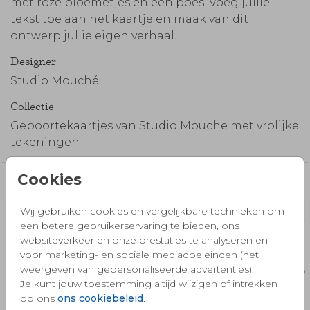
met roze bloemetjes en een poes. Voeg jullie
tekst toe aan het kaartje en maak van dit
ontwerp jullie eigen verhaal.
Designer
Studio Mouché
Collectie
Geboortekaartjes van Studio Mouche met vrolijke
tekeningen
Cookies
Misschien vind je dit ook mooi 🧡
Wij gebruiken cookies en vergelijkbare technieken om
een betere gebruikerservaring te bieden, ons
websiteverkeer en onze prestaties te analyseren en
voor marketing- en sociale mediadoeleinden (het
weergeven van gepersonaliseerde advertenties).
Je kunt jouw toestemming altijd wijzigen of intrekken
op ons
ons cookiebeleid
.