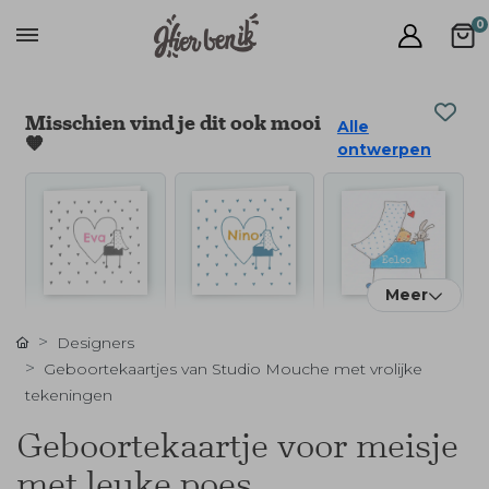
0
Misschien vind je dit ook mooi
Alle
🧡
ontwerpen
Meer
Designers
Geboortekaartjes van Studio Mouche met vrolijke
tekeningen
Geboortekaartje voor meisje
met leuke poes