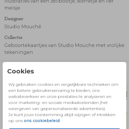
illustraties van een zeilbootje, sterretje en lief
meisje.
Designer
Studio Mouché
Collectie
Geboortekaartjes van Studio Mouche met vrolijke
tekeningen
Misschien vind je dit ook mooi 🧡
Cookies
Wij gebruiken cookies en vergelijkbare technieken om
een betere gebruikerservaring te bieden, ons
websiteverkeer en onze prestaties te analyseren en
voor marketing- en sociale mediadoeleinden (het
weergeven van gepersonaliseerde advertenties).
Je kunt jouw toestemming altijd wijzigen of intrekken
op ons
ons cookiebeleid
.