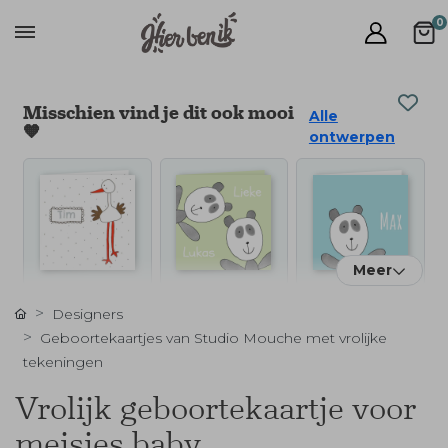
0
Misschien vind je dit ook mooi
Alle
🧡
ontwerpen
Meer
Designers
Geboortekaartjes van Studio Mouche met vrolijke
tekeningen
Vrolijk geboortekaartje voor
meisjes baby