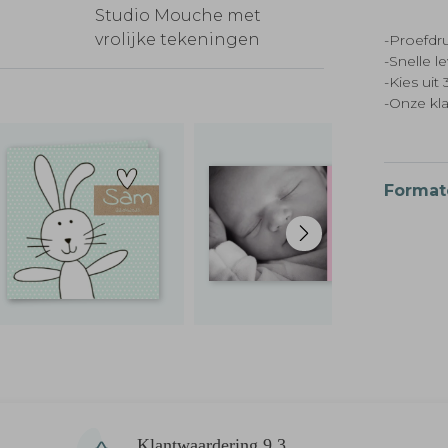
Studio Mouche met
vrolijke tekeningen
-Proefdru
-Snelle l
-Kies ui
-Onze kl
Format
Klantwaardering 9,3