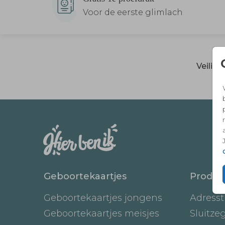
Voor de eerste glimlach
Veilig
Geboortekaartjes
Produc
Geboortekaartjes jongens
Adresst
Geboortekaartjes meisjes
Sluitze