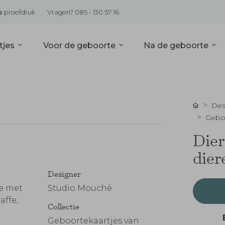
s
proefdruk
Vragen? 085 - 130 57 16
tjes
Voor de geboorte
Na de geboorte
Des
Geboo
Dier
dier
Designer
je met
Studio Mouché
affe,
Collectie
Geboortekaartjes van