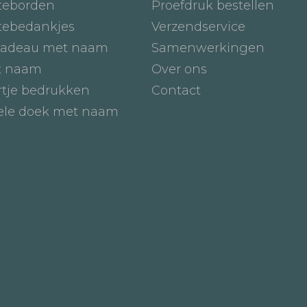
teborden
Proefdruk bestellen
tebedankjes
Verzendservice
adeau met naam
Samenwerkingen
t naam
Over ons
tje bedrukken
Contact
iele doek met naam