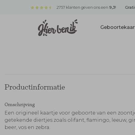
2757 klanten geven ons een
9,3!
Grati
Geboortekaar
Productinformatie
Omschrijving
Een origineel kaartje voor geboorte van een zoont
getekende diertjes zoals olifant, flamingo, leeuw, gir
beer, vos en zebra.