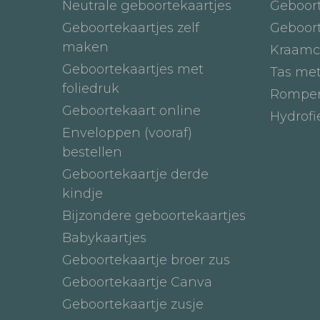
Neutrale geboortekaartjes
Geboor
Geboortekaartjes zelf
Geboor
maken
Kraamc
Geboortekaartjes met
Tas me
foliedruk
Romper
Geboortekaart online
Hydrof
Enveloppen (vooraf)
bestellen
Geboortekaartje derde
kindje
Bijzondere geboortekaartjes
Babykaartjes
Geboortekaartje broer zus
Geboortekaartje Canva
Geboortekaartje zusje