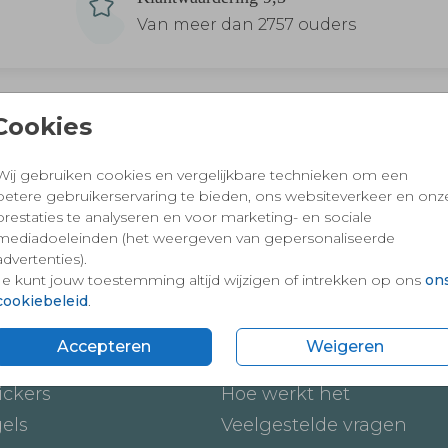
Van meer dan 2757 ouders
Cookies
 en vertrouwd winkelen en betalen
Wij gebruiken cookies en vergelijkbare technieken om een
betere gebruikerservaring te bieden, ons websiteverkeer en onz
prestaties te analyseren en voor marketing- en sociale
mediadoeleinden (het weergeven van gepersonaliseerde
advertenties).
Je kunt jouw toestemming altijd wijzigen of intrekken op ons
on
cookiebeleid
.
Accepteren
Weigeren
ten
Onze service
ickers
Hoe werkt het
gels
Veelgestelde vragen