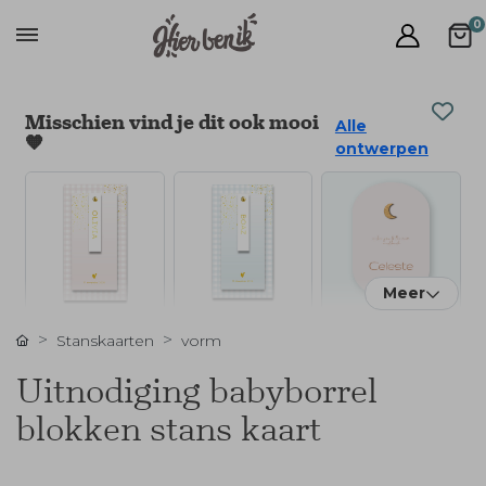
0
Misschien vind je dit ook mooi
Alle
🧡
ontwerpen
Meer
Stanskaarten
vorm
Uitnodiging babyborrel
blokken stans kaart