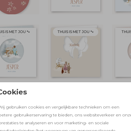
IS IS MET JOU 🐾
THUIS IS MET JOU 🐾
THUIS
Cookies
IS IS MET JOU 🐾
THUIS IS MET JOU 🐾
THUIS
Wij gebruiken cookies en vergelijkbare technieken om een
betere gebruikerservaring te bieden, ons websiteverkeer en onz
prestaties te analyseren en voor marketing- en sociale
mediadoeleinden (het weergeven van gepersonaliseerde