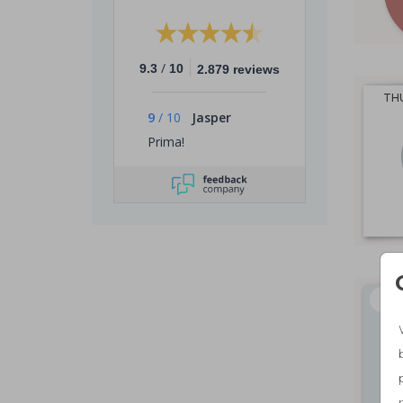
/
9.3
10
2.879 reviews
THU
9
/
10
Jasper
Prima!
THU