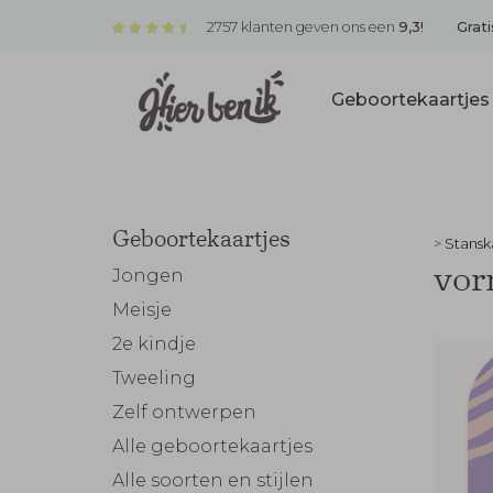
2757 klanten geven ons een
9,3!
Grati
Geboortekaartje
Geboortekaartjes
>
Stansk
vo
Jongen
Meisje
2e kindje
Tweeling
Zelf ontwerpen
Alle geboortekaartjes
Alle soorten en stijlen