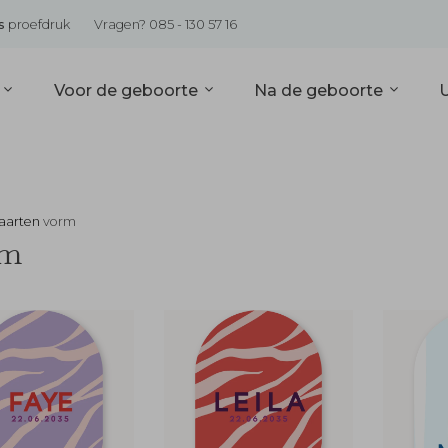
s
proefdruk
Vragen? 085 - 130 57 16
s
Voor de geboorte
Na de geboorte
aarten
vorm
rm