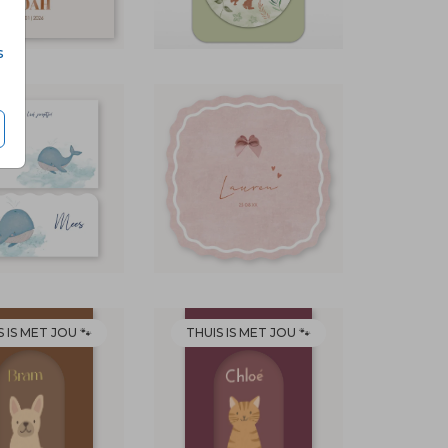
s
 IS MET JOU 🐾
THUIS IS MET JOU 🐾