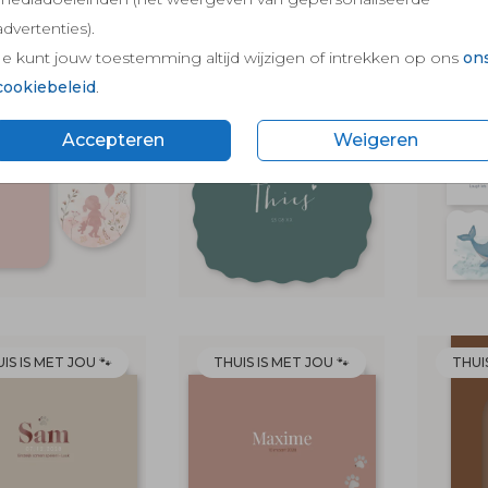
advertenties).
Je kunt jouw toestemming altijd wijzigen of intrekken op ons
on
cookiebeleid
.
Accepteren
Weigeren
IS IS MET JOU 🐾
THUIS IS MET JOU 🐾
THUIS