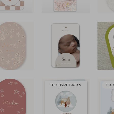
THUIS IS MET JOU 🐾
THUIS