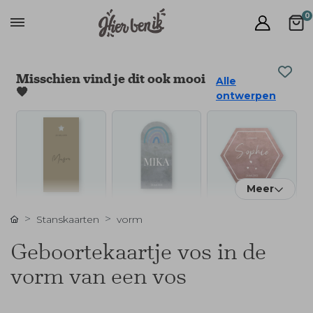
0
Misschien vind je dit ook mooi
Alle
🧡
ontwerpen
Meer
Stanskaarten
vorm
Geboortekaartje vos in de
vorm van een vos