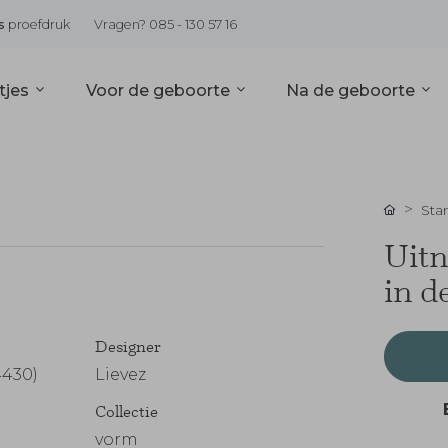
s
proefdruk
Vragen? 085 - 130 57 16
tjes
Voor de geboorte
Na de geboorte
Sta
Uitn
in d
Designer
4430)
Lievez
Collectie
vorm