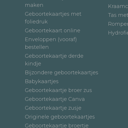
maken
Kraamc
Geboortekaartjes met
Tas me
foliedruk
Romper
Geboortekaart online
Hydrof
Enveloppen (vooraf)
bestellen
Geboortekaartje derde
kindje
Bijzondere geboortekaartjes
Babykaartjes
Geboortekaartje broer zus
Geboortekaartje Canva
Geboortekaartje zusje
Originele geboortekaartjes
Geboortekaartje broertje