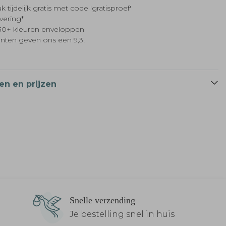
k tijdelijk gratis met code 'gratisproef'
evering*
t 30+ kleuren enveloppen
anten geven ons een 9,3!
en en prijzen
Snelle verzending
Je bestelling snel in huis