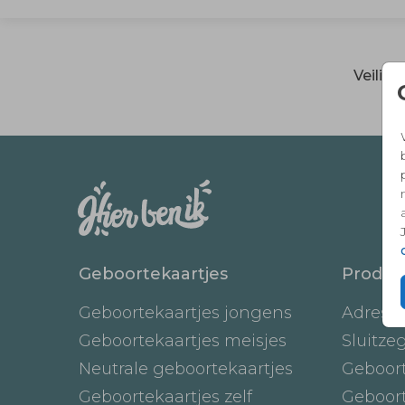
Veilig
Geboortekaartjes
Produc
Geboortekaartjes jongens
Adresst
Geboortekaartjes meisjes
Sluitze
Neutrale geboortekaartjes
Geboor
Geboortekaartjes zelf
Geboor