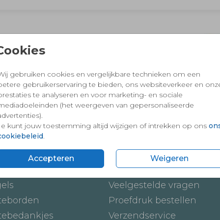
 en vertrouwd winkelen en betalen
Cookies
Wij gebruiken cookies en vergelijkbare technieken om een
betere gebruikerservaring te bieden, ons websiteverkeer en onz
prestaties te analyseren en voor marketing- en sociale
mediadoeleinden (het weergeven van gepersonaliseerde
advertenties).
Je kunt jouw toestemming altijd wijzigen of intrekken op ons
on
cookiebeleid
.
ten
Onze service
Accepteren
Weigeren
ickers
Hoe werkt het
gels
Veelgestelde vragen
teborden
Proefdruk bestellen
tebedankjes
Verzendservice