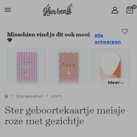
0
Misschien vind je dit ook mooi
Alle
🧡
ontwerpen
Meer
Stanskaarten
vorm
Ster geboortekaartje meisje
roze met gezichtje