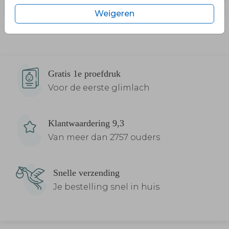
Weigeren
Gratis 1e proefdruk
Voor de eerste glimlach
Klantwaardering 9,3
Van meer dan 2757 ouders
Snelle verzending
Je bestelling snel in huis