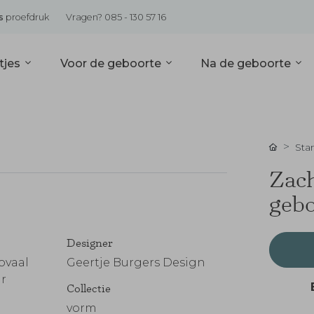
s
proefdruk
Vragen? 085 - 130 57 16
tjes
Voor de geboorte
Na de geboorte
Sta
Zach
gebo
Designer
ovaal
Geertje Burgers Design
ar
Collectie
vorm