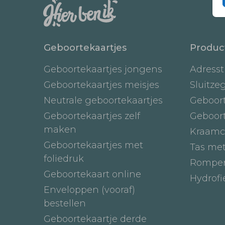
Geboortekaartjes
Produc
Geboortekaartjes jongens
Adresst
Geboortekaartjes meisjes
Sluitze
Neutrale geboortekaartjes
Geboor
Geboortekaartjes zelf
Geboor
maken
Kraamc
Geboortekaartjes met
Tas me
foliedruk
Romper
Geboortekaart online
Hydrof
Enveloppen (vooraf)
bestellen
Geboortekaartje derde