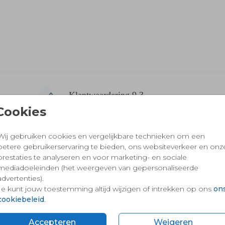
Klantwaardering 9,3
Van meer dan 2757 ouders
Cookies
Wij gebruiken cookies en vergelijkbare technieken om een
betere gebruikerservaring te bieden, ons websiteverkeer en onz
prestaties te analyseren en voor marketing- en sociale
 en vertrouwd winkelen en betalen
mediadoeleinden (het weergeven van gepersonaliseerde
advertenties).
Je kunt jouw toestemming altijd wijzigen of intrekken op ons
on
cookiebeleid
.
Accepteren
Weigeren