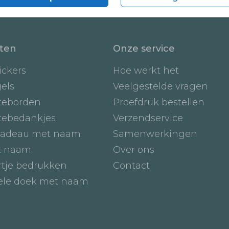
ten
Onze service
ickers
Hoe werkt het
gels
Veelgestelde vragen
teborden
Proefdruk bestellen
tebedankjes
Verzendservice
adeau met naam
Samenwerkingen
t naam
Over ons
tje bedrukken
Contact
iele doek met naam