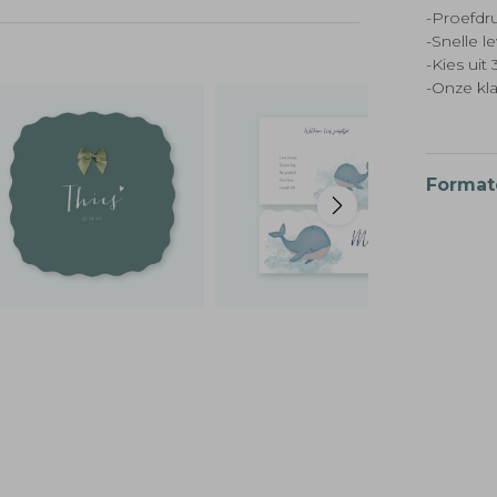
-Proefdru
-Snelle l
-Kies ui
-Onze kl
Format