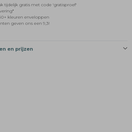
k tijdelijk gratis met code 'gratisproef'
evering*
t 30+ kleuren enveloppen
anten geven ons een 9,3!
Echt strikje
en en prijzen