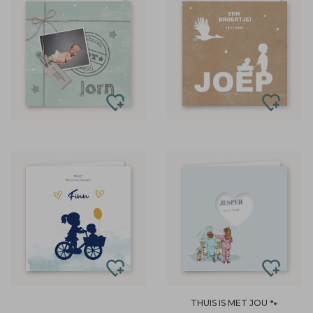
THUIS IS MET JOU 🐾