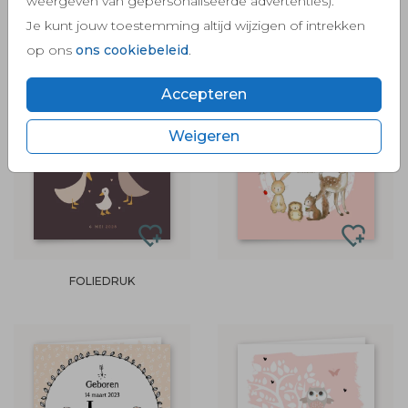
weergeven van gepersonaliseerde advertenties).
Je kunt jouw toestemming altijd wijzigen of intrekken
FOLIEDRUK
op ons
ons cookiebeleid
.
Accepteren
Weigeren
FOLIEDRUK