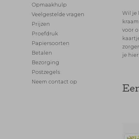
Opmaakhulp
Wil je
Veelgestelde vragen
kraamt
Prijzen
voor 
Proefdruk
kaartj
Papiersoorten
zorgen
Betalen
je hie
Bezorging
Postzegels
Neem contact op
Een