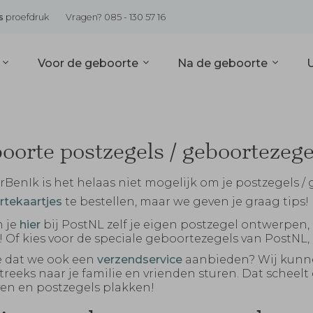
s
proefdruk
Vragen? 085 - 130 57 16
s
Voor de geboorte
Na de geboorte
oorte postzegels / geboortezege
erBenIk is het helaas niet mogelijk om je postzegels 
tekaartjes
te bestellen, maar we geven je graag tips!
n je
hier
bij PostNL zelf je eigen postzegel ontwerpen, 
! Of kies voor de speciale geboortezegels van PostNL,
e dat we ook een
verzendservice
aanbieden? Wij kunn
treeks naar je familie en vrienden sturen. Dat scheel
ven en postzegels plakken!