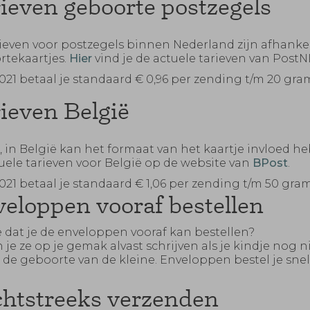
ieven geboorte postzegels
ieven voor postzegels binnen Nederland zijn afhankeli
rtekaartjes.
Hier
vind je de actuele tarieven van PostN
021 betaal je standaard € 0,96 per zending t/m 20 gra
ieven België
, in België kan het formaat van het kaartje invloed he
uele tarieven voor België op de website van
BPost
.
021 betaal je standaard € 1,06 per zending t/m 50 gr
eloppen vooraf bestellen
e dat je de enveloppen vooraf kan bestellen?
 je ze op je gemak alvast schrijven als je kindje nog 
a de geboorte van de kleine. Enveloppen bestel je sn
htstreeks verzenden