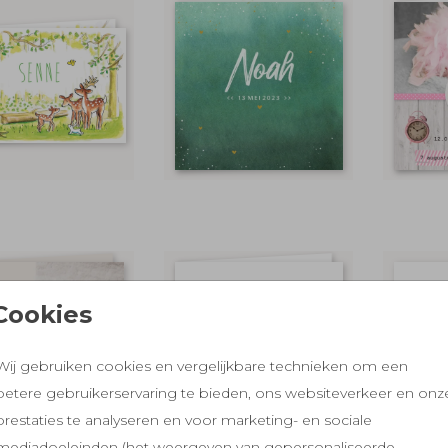
Cookies
Wij gebruiken cookies en vergelijkbare technieken om een
betere gebruikerservaring te bieden, ons websiteverkeer en onz
prestaties te analyseren en voor marketing- en sociale
mediadoeleinden (het weergeven van gepersonaliseerde