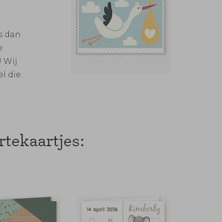
s dan
e
! Wij
l die
rtekaartjes: