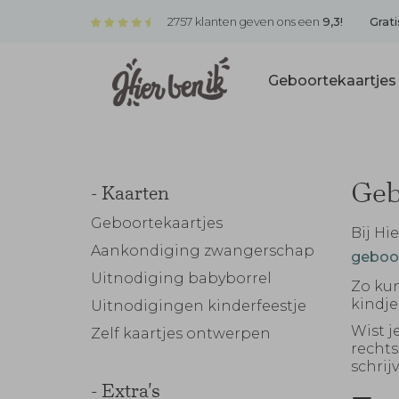
2757 klanten geven ons een
9,3!
Grati
Geboortekaartje
Geb
- Kaarten
Geboortekaartjes
Bij Hi
Aankondiging zwangerschap
geboor
Uitnodiging babyborrel
Zo ku
kindje
Uitnodigingen kinderfeestje
Wist j
Zelf kaartjes ontwerpen
rechts
schrij
- Extra's