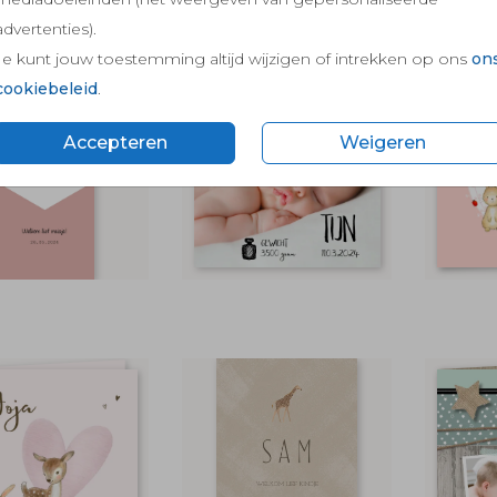
FOLIEDRUK
FOLIEDRUK
MET 
advertenties).
Je kunt jouw toestemming altijd wijzigen of intrekken op ons
on
cookiebeleid
.
Accepteren
Weigeren