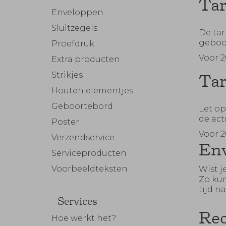
Tar
Enveloppen
Sluitzegels
De tar
geboo
Proefdruk
Voor 2
Extra producten
Strikjes
Tar
Houten elementjes
Geboortebord
Let op
de act
Poster
Voor 2
Verzendservice
Env
Serviceproducten
Voorbeeldteksten
Wist j
Zo kun
tijd n
- Services
Rec
Hoe werkt het?